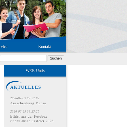
rvice
Kontakt
Suchen
nach:
WEB-Untis
AKTUELLES
2026-07-09 07:27:02
Ausschreibung Mensa
2026-06-29 09:23:25
Bilder aus der Fotobox -
>Schulabschlussfeier 2026