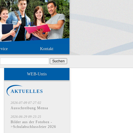
rvice
Kontakt
Suchen
nach:
WEB-Untis
AKTUELLES
2026-07-09 07:27:02
Ausschreibung Mensa
2026-06-29 09:23:25
Bilder aus der Fotobox -
>Schulabschlussfeier 2026