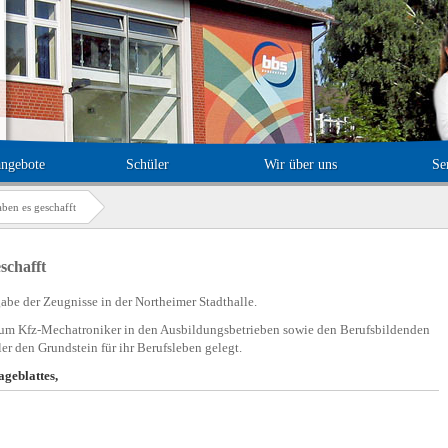
angebote
Schüler
Wir über uns
Se
ben es geschafft
schafft
abe der Zeugnisse in der Northeimer Stadthalle.
zum Kfz-Mechatroniker in den Ausbildungsbetrieben sowie den Berufsbildenden
r den Grundstein für ihr Berufsleben gelegt.
ageblattes,